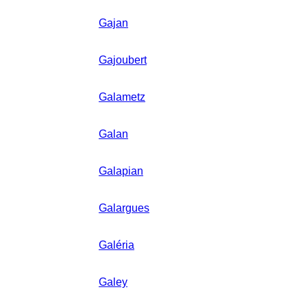
Gajan
Gajoubert
Galametz
Galan
Galapian
Galargues
Galéria
Galey