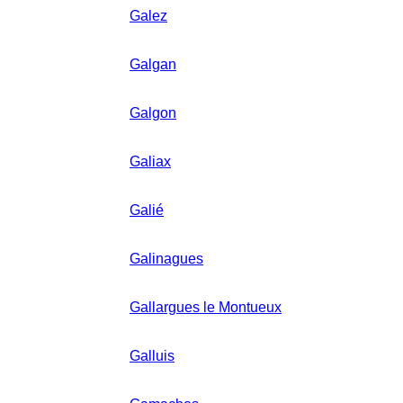
Galez
Galgan
Galgon
Galiax
Galié
Galinagues
Gallargues le Montueux
Galluis