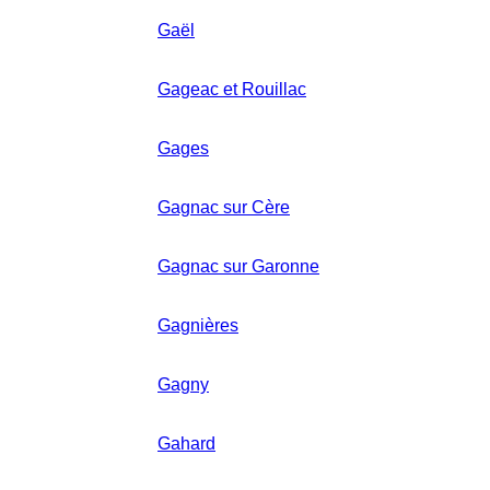
Gaël
Gageac et Rouillac
Gages
Gagnac sur Cère
Gagnac sur Garonne
Gagnières
Gagny
Gahard