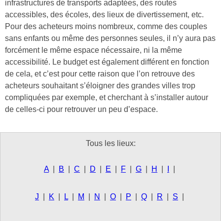
infrastructures de transports adaptées, des routes
accessibles, des écoles, des lieux de divertissement, etc.
Pour des acheteurs moins nombreux, comme des couples
sans enfants ou même des personnes seules, il n’y aura pas
forcément le même espace nécessaire, ni la même
accessibilité. Le budget est également différent en fonction
de cela, et c’est pour cette raison que l’on retrouve des
acheteurs souhaitant s’éloigner des grandes villes trop
compliquées par exemple, et cherchant à s’installer autour
de celles-ci pour retrouver un peu d’espace.
Tous les lieux:
A
|
B
|
C
|
D
|
E
|
F
|
G
|
H
|
I
|
J
|
K
|
L
|
M
|
N
|
O
|
P
|
Q
|
R
|
S
|