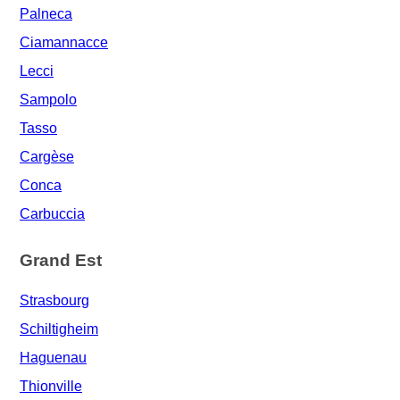
Palneca
Ciamannacce
Lecci
Sampolo
Tasso
Cargèse
Conca
Carbuccia
Grand Est
Strasbourg
Schiltigheim
Haguenau
Thionville