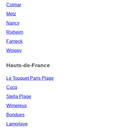
Colmar
Metz
Nancy
Rixheim
Fameck
Woippy
Hauts-de-France
Le Touquet Paris Plage
Cucq
Stella Plage
Wimereux
Bondues
Lamorlaye