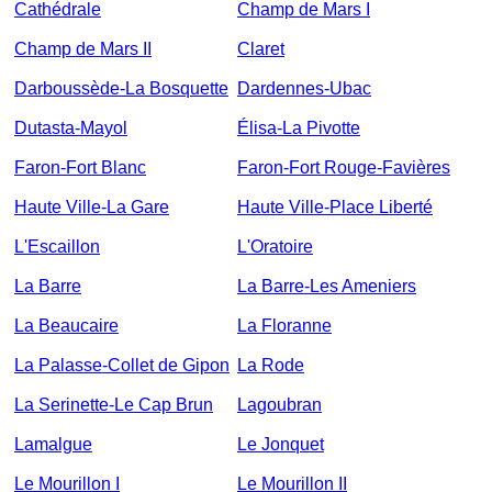
Cathédrale
Champ de Mars I
Champ de Mars II
Claret
Darboussède-La Bosquette
Dardennes-Ubac
Dutasta-Mayol
Élisa-La Pivotte
Faron-Fort Blanc
Faron-Fort Rouge-Favières
Haute Ville-La Gare
Haute Ville-Place Liberté
L'Escaillon
L'Oratoire
La Barre
La Barre-Les Ameniers
La Beaucaire
La Floranne
La Palasse-Collet de Gipon
La Rode
La Serinette-Le Cap Brun
Lagoubran
Lamalgue
Le Jonquet
Le Mourillon I
Le Mourillon II