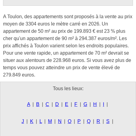
A Toulon, des appartements sont proposés à la vente au prix
moyen de 3304 euros le mètre carré en 2026. Un
appartement de 50 m² au prix de 199.893 € est 23 % plus
cher qu'un appartement de 90 m² à 294.387 euros/m². Les
prix affichés à Toulon varient selon les endroits populaires.
Pour une vente rapide, un appartement de 70 m² devrait se
situer aux alentours de 228.968 euros. Si vous avez plus de
temps vous pouvez atteindre un prix de vente élevé de
279.849 euros.
Tous les lieux:
A
|
B
|
C
|
D
|
E
|
F
|
G
|
H
|
I
|
J
|
K
|
L
|
M
|
N
|
O
|
P
|
Q
|
R
|
S
|