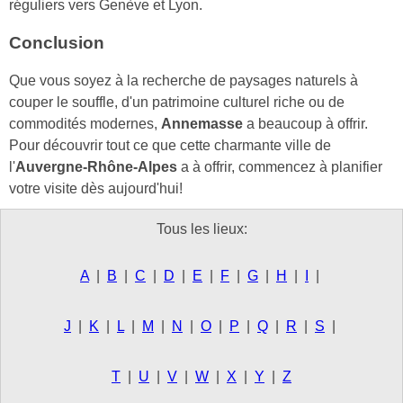
réguliers vers Genève et Lyon.
Conclusion
Que vous soyez à la recherche de paysages naturels à
couper le souffle, d'un patrimoine culturel riche ou de
commodités modernes,
Annemasse
a beaucoup à offrir.
Pour découvrir tout ce que cette charmante ville de
l'
Auvergne-Rhône-Alpes
a à offrir, commencez à planifier
votre visite dès aujourd'hui!
Tous les lieux:
A
|
B
|
C
|
D
|
E
|
F
|
G
|
H
|
I
|
J
|
K
|
L
|
M
|
N
|
O
|
P
|
Q
|
R
|
S
|
T
|
U
|
V
|
W
|
X
|
Y
|
Z