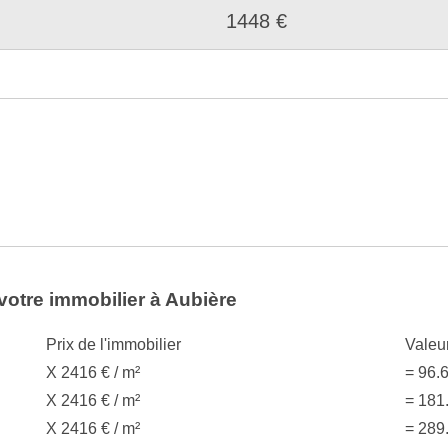
1448 €
votre immobilier à Aubière
Prix de l'immobilier
Valeu
X 2416 € / m²
= 96.
X 2416 € / m²
= 181
X 2416 € / m²
= 289