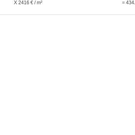
X 2416 € / m²
= 434