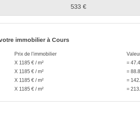
533 €
votre immobilier à Cours
Prix de l'immobilier
Valeu
X 1185 € / m²
= 47.
X 1185 € / m²
= 88.
X 1185 € / m²
= 142
X 1185 € / m²
= 213