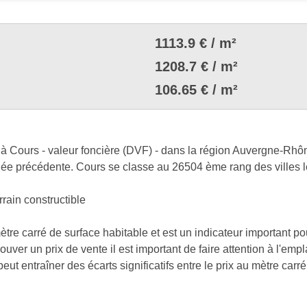
1113.9 € / m²
1208.7 € / m²
106.65 € / m²
à Cours - valeur foncière (DVF) - dans la région Auvergne-Rhôn
née précédente. Cours se classe au 26504 ème rang des villes l
rrain constructible
mètre carré de surface habitable et est un indicateur important p
uver un prix de vente il est important de faire attention à l'emp
t entraîner des écarts significatifs entre le prix au mètre carré e