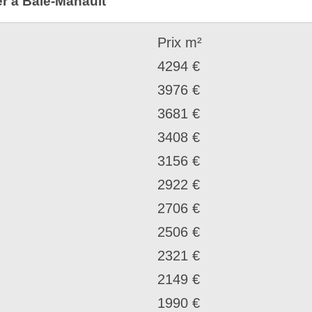
er à Baie-Mahault
Prix m²
4294 €
3976 €
3681 €
3408 €
3156 €
2922 €
2706 €
2506 €
2321 €
2149 €
1990 €