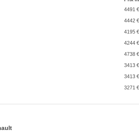
4491 
4442 
4195 
4244 
4738 
3413 
3413 
3271 
hault