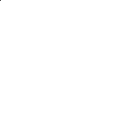
€
€
€
€
€
€
€
€