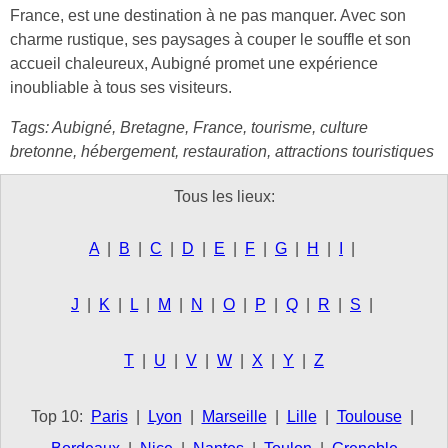
France, est une destination à ne pas manquer. Avec son
charme rustique, ses paysages à couper le souffle et son
accueil chaleureux, Aubigné promet une expérience
inoubliable à tous ses visiteurs.
Tags: Aubigné, Bretagne, France, tourisme, culture
bretonne, hébergement, restauration, attractions touristiques
Tous les lieux:
A
|
B
|
C
|
D
|
E
|
F
|
G
|
H
|
I
|
J
|
K
|
L
|
M
|
N
|
O
|
P
|
Q
|
R
|
S
|
T
|
U
|
V
|
W
|
X
|
Y
|
Z
Top 10:
Paris
|
Lyon
|
Marseille
|
Lille
|
Toulouse
|