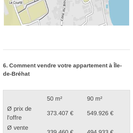
6. Comment vendre votre appartement à Île-
de-Bréhat
50 m²
90 m²
Ø prix de
373.407 €
549.926 €
l'offre
Ø vente
339.460 €
494.933 €