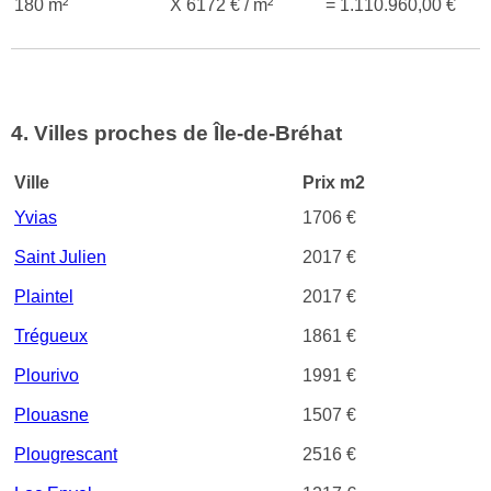
180 m²
X 6172 € / m²
= 1.110.960,00 €
4. Villes proches de Île-de-Bréhat
Ville
Prix m2
Yvias
1706 €
Saint Julien
2017 €
Plaintel
2017 €
Trégueux
1861 €
Plourivo
1991 €
Plouasne
1507 €
Plougrescant
2516 €