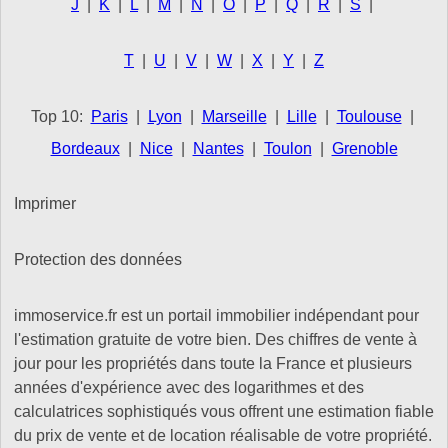
J
|
K
|
L
|
M
|
N
|
O
|
P
|
Q
|
R
|
S
|
T
|
U
|
V
|
W
|
X
|
Y
|
Z
Top 10:
Paris
|
Lyon
|
Marseille
|
Lille
|
Toulouse
|
Bordeaux
|
Nice
|
Nantes
|
Toulon
|
Grenoble
Imprimer
Protection des données
immoservice.fr est un portail immobilier indépendant pour
l'estimation gratuite de votre bien. Des chiffres de vente à
jour pour les propriétés dans toute la France et plusieurs
années d'expérience avec des logarithmes et des
calculatrices sophistiqués vous offrent une estimation fiable
du prix de vente et de location réalisable de votre propriété.