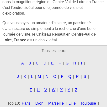
dans la magnifique région du Centre-Val de Loire en France,
c'est l'endroit idéal pour une journée de visite et
d'exploration.
Que vous soyez un amateur d'histoire, un passionné
d'architecture ou simplement à la recherche d'une belle
journée de visite, le Château Renault en
Centre-Val de
Loire, France
est un choix idéal.
Tous les lieux:
A
|
B
|
C
|
D
|
E
|
F
|
G
|
H
|
I
|
J
|
K
|
L
|
M
|
N
|
O
|
P
|
Q
|
R
|
S
|
T
|
U
|
V
|
W
|
X
|
Y
|
Z
Top 10:
Paris
|
Lyon
|
Marseille
|
Lille
|
Toulouse
|