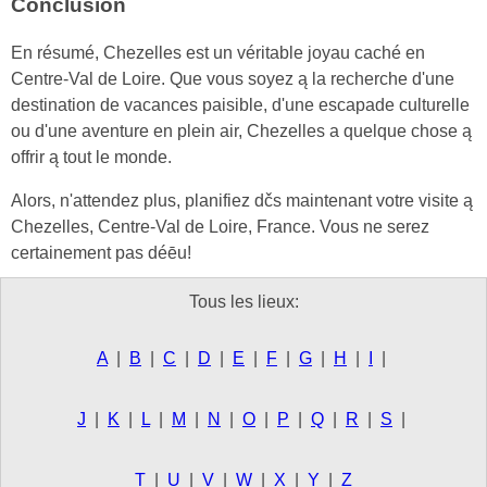
Conclusion
En résumé, Chezelles est un véritable joyau caché en
Centre-Val de Loire. Que vous soyez ą la recherche d'une
destination de vacances paisible, d'une escapade culturelle
ou d'une aventure en plein air, Chezelles a quelque chose ą
offrir ą tout le monde.
Alors, n'attendez plus, planifiez dčs maintenant votre visite ą
Chezelles, Centre-Val de Loire, France. Vous ne serez
certainement pas déēu!
Tous les lieux:
A
|
B
|
C
|
D
|
E
|
F
|
G
|
H
|
I
|
J
|
K
|
L
|
M
|
N
|
O
|
P
|
Q
|
R
|
S
|
T
|
U
|
V
|
W
|
X
|
Y
|
Z