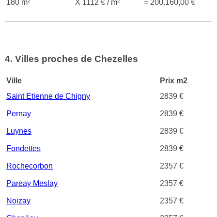
180 m²
X 1112 € / m²
= 200.160,00 €
4. Villes proches de Chezelles
Ville
Prix m2
Saint Etienne de Chigny
2839 €
Pernay
2839 €
Luynes
2839 €
Fondettes
2839 €
Rochecorbon
2357 €
Parēay Meslay
2357 €
Noizay
2357 €