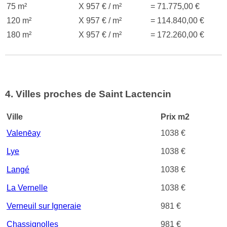
75 m²
X 957 € / m²
= 71.775,00 €
120 m²
X 957 € / m²
= 114.840,00 €
180 m²
X 957 € / m²
= 172.260,00 €
4. Villes proches de Saint Lactencin
Ville
Prix m2
Valenēay
1038 €
Lye
1038 €
Langé
1038 €
La Vernelle
1038 €
Verneuil sur Igneraie
981 €
Chassignolles
981 €