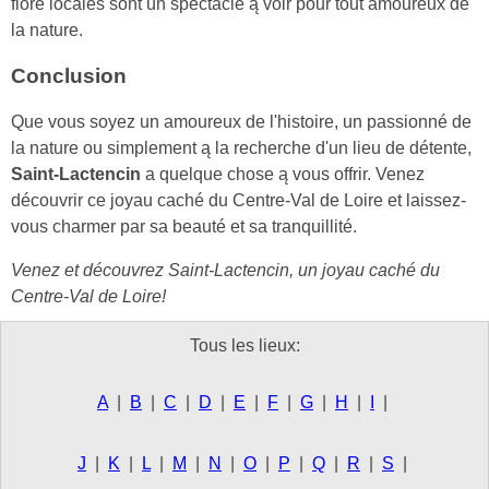
flore locales sont un spectacle ą voir pour tout amoureux de
la nature.
Conclusion
Que vous soyez un amoureux de l'histoire, un passionné de
la nature ou simplement ą la recherche d'un lieu de détente,
Saint-Lactencin
a quelque chose ą vous offrir. Venez
découvrir ce joyau caché du Centre-Val de Loire et laissez-
vous charmer par sa beauté et sa tranquillité.
Venez et découvrez Saint-Lactencin, un joyau caché du
Centre-Val de Loire!
Tous les lieux:
A
|
B
|
C
|
D
|
E
|
F
|
G
|
H
|
I
|
J
|
K
|
L
|
M
|
N
|
O
|
P
|
Q
|
R
|
S
|