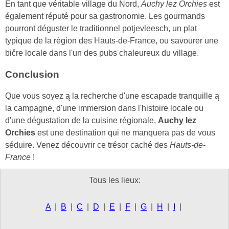
En tant que véritable village du Nord,
Auchy lez Orchies
est
également réputé pour sa gastronomie. Les gourmands
pourront déguster le traditionnel potjevleesch, un plat
typique de la région des Hauts-de-France, ou savourer une
bičre locale dans l'un des pubs chaleureux du village.
Conclusion
Que vous soyez ą la recherche d'une escapade tranquille ą
la campagne, d'une immersion dans l'histoire locale ou
d'une dégustation de la cuisine régionale,
Auchy lez
Orchies
est une destination qui ne manquera pas de vous
séduire. Venez découvrir ce trésor caché des
Hauts-de-
France
!
Tous les lieux:
A
|
B
|
C
|
D
|
E
|
F
|
G
|
H
|
I
|