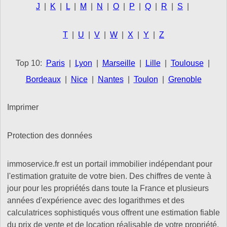
J
|
K
|
L
|
M
|
N
|
O
|
P
|
Q
|
R
|
S
|
T
|
U
|
V
|
W
|
X
|
Y
|
Z
Top 10:
Paris
|
Lyon
|
Marseille
|
Lille
|
Toulouse
|
Bordeaux
|
Nice
|
Nantes
|
Toulon
|
Grenoble
Imprimer
Protection des données
immoservice.fr est un portail immobilier indépendant pour
l'estimation gratuite de votre bien. Des chiffres de vente à
jour pour les propriétés dans toute la France et plusieurs
années d'expérience avec des logarithmes et des
calculatrices sophistiqués vous offrent une estimation fiable
du prix de vente et de location réalisable de votre propriété.