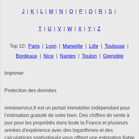
J
|
K
|
L
|
M
|
N
|
O
|
P
|
Q
|
R
|
S
|
T
|
U
|
V
|
W
|
X
|
Y
|
Z
Top 10:
Paris
|
Lyon
|
Marseille
|
Lille
|
Toulouse
|
Bordeaux
|
Nice
|
Nantes
|
Toulon
|
Grenoble
Imprimer
Protection des données
immoservice.fr est un portail immobilier indépendant pour
l'estimation gratuite de votre bien. Des chiffres de vente à
jour pour les propriétés dans toute la France et plusieurs
années d'expérience avec des logarithmes et des
calculatrices sophistiqués vous offrent une estimation fiable