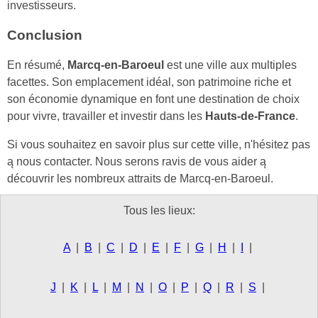
investisseurs.
Conclusion
En résumé,
Marcq-en-Baroeul
est une ville aux multiples
facettes. Son emplacement idéal, son patrimoine riche et
son économie dynamique en font une destination de choix
pour vivre, travailler et investir dans les
Hauts-de-France
.
Si vous souhaitez en savoir plus sur cette ville, n'hésitez pas
ą nous contacter. Nous serons ravis de vous aider ą
découvrir les nombreux attraits de Marcq-en-Baroeul.
Tous les lieux:
A
|
B
|
C
|
D
|
E
|
F
|
G
|
H
|
I
|
J
|
K
|
L
|
M
|
N
|
O
|
P
|
Q
|
R
|
S
|