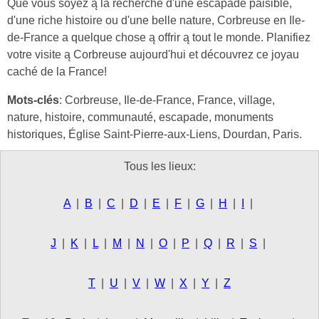
Que vous soyez ą la recherche d'une escapade paisible,
d'une riche histoire ou d'une belle nature, Corbreuse en Ile-
de-France a quelque chose ą offrir ą tout le monde. Planifiez
votre visite ą Corbreuse aujourd'hui et découvrez ce joyau
caché de la France!
Mots-clés
: Corbreuse, Ile-de-France, France, village,
nature, histoire, communauté, escapade, monuments
historiques, Église Saint-Pierre-aux-Liens, Dourdan, Paris.
Tous les lieux:
A
|
B
|
C
|
D
|
E
|
F
|
G
|
H
|
I
|
J
|
K
|
L
|
M
|
N
|
O
|
P
|
Q
|
R
|
S
|
T
|
U
|
V
|
W
|
X
|
Y
|
Z