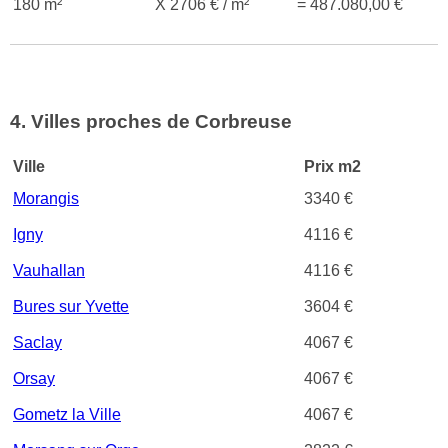
180 m²
X 2706 € / m²
= 487.080,00 €
4. Villes proches de Corbreuse
Ville
Prix m2
Morangis
3340 €
Igny
4116 €
Vauhallan
4116 €
Bures sur Yvette
3604 €
Saclay
4067 €
Orsay
4067 €
Gometz la Ville
4067 €