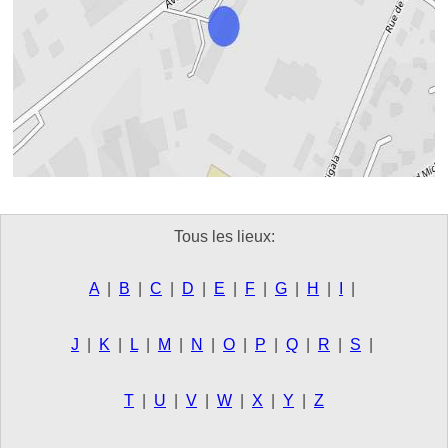
Tous les lieux:
A
|
B
|
C
|
D
|
E
|
F
|
G
|
H
|
I
|
J
|
K
|
L
|
M
|
N
|
O
|
P
|
Q
|
R
|
S
|
T
|
U
|
V
|
W
|
X
|
Y
|
Z