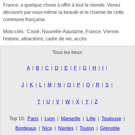
France, a quelque chose à offrir à tout le monde. Venez
découvrir par vous-même la beauté et le charme de cette
commune française.
Mots-clés : Cissé, Nouvelle-Aquitaine, France, Vienne,
histoire, attractions, cadre de vie, accès
Tous les lieux:
A
|
B
|
C
|
D
|
E
|
F
|
G
|
H
|
I
|
J
|
K
|
L
|
M
|
N
|
O
|
P
|
Q
|
R
|
S
|
T
|
U
|
V
|
W
|
X
|
Y
|
Z
Top 10:
Paris
|
Lyon
|
Marseille
|
Lille
|
Toulouse
|
Bordeaux
|
Nice
|
Nantes
|
Toulon
|
Grenoble