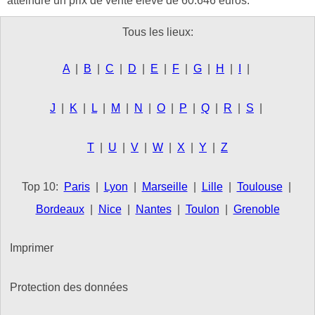
atteindre un prix de vente élevé de 60.646 euros.
Tous les lieux:
A
|
B
|
C
|
D
|
E
|
F
|
G
|
H
|
I
|
J
|
K
|
L
|
M
|
N
|
O
|
P
|
Q
|
R
|
S
|
T
|
U
|
V
|
W
|
X
|
Y
|
Z
Top 10:
Paris
|
Lyon
|
Marseille
|
Lille
|
Toulouse
|
Bordeaux
|
Nice
|
Nantes
|
Toulon
|
Grenoble
Imprimer
Protection des données