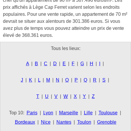
cher qu'un appartement de 90 m² à 387.496 euros/m². Les
prix affichés à Lège Cap Ferret varient selon les endroits
populaires. Pour une vente rapide, un appartement de 70 m²
devrait se situer aux alentours de 301.386 euros. Si vous
avez plus de temps vous pouvez atteindre un prix de vente
élevé de 368.361 euros.
Tous les lieux:
A
|
B
|
C
|
D
|
E
|
F
|
G
|
H
|
I
|
J
|
K
|
L
|
M
|
N
|
O
|
P
|
Q
|
R
|
S
|
T
|
U
|
V
|
W
|
X
|
Y
|
Z
Top 10:
Paris
|
Lyon
|
Marseille
|
Lille
|
Toulouse
|
Bordeaux
|
Nice
|
Nantes
|
Toulon
|
Grenoble