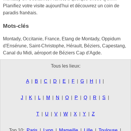
Planifiez votre visite aujourd'hui et découvrez un coin de
paradis franēais.
Mots-clés
Montady, Occitanie, France, Etang de Montady, Oppidum
d'Ensérune, Saint-Christophe, Hérault, Béziers, Capestang,
Canal du Midi, aéroport de Béziers Cap d'Agde.
Tous les lieux:
A
|
B
|
C
|
D
|
E
|
F
|
G
|
H
|
I
|
J
|
K
|
L
|
M
|
N
|
O
|
P
|
Q
|
R
|
S
|
T
|
U
|
V
|
W
|
X
|
Y
|
Z
Top 10:
Paris
|
Lyon
|
Marseille
|
Lille
|
Toulouse
|