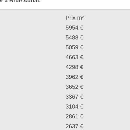
er à Brue Auriac
Prix m²
5954 €
5488 €
5059 €
4663 €
4298 €
3962 €
3652 €
3367 €
3104 €
2861 €
2637 €