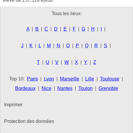
élevé de 257.319 euros.
Tous les lieux:
A
|
B
|
C
|
D
|
E
|
F
|
G
|
H
|
I
|
J
|
K
|
L
|
M
|
N
|
O
|
P
|
Q
|
R
|
S
|
T
|
U
|
V
|
W
|
X
|
Y
|
Z
Top 10:
Paris
|
Lyon
|
Marseille
|
Lille
|
Toulouse
|
Bordeaux
|
Nice
|
Nantes
|
Toulon
|
Grenoble
Imprimer
Protection des données