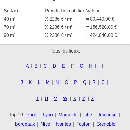
Surface
Prix de l'immobilier
Valeur
40 m²
X 2236 € / m²
= 89.440,00 €
70 m²
X 2236 € / m²
= 156.520,00 €
90 m²
X 2236 € / m²
= 424.840,00 €
Tous les lieux:
A
|
B
|
C
|
D
|
E
|
F
|
G
|
H
|
I
|
J
|
K
|
L
|
M
|
N
|
O
|
P
|
Q
|
R
|
S
|
T
|
U
|
V
|
W
|
X
|
Y
|
Z
Top 10:
Paris
|
Lyon
|
Marseille
|
Lille
|
Toulouse
|
Bordeaux
|
Nice
|
Nantes
|
Toulon
|
Grenoble