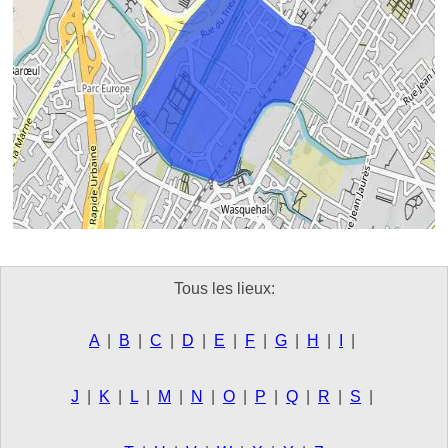
Tous les lieux:
A
|
B
|
C
|
D
|
E
|
F
|
G
|
H
|
I
|
J
|
K
|
L
|
M
|
N
|
O
|
P
|
Q
|
R
|
S
|