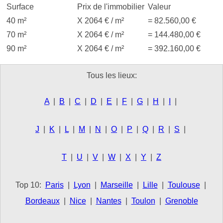
Surface
Prix de l'immobilier
Valeur
40 m²
X 2064 € / m²
= 82.560,00 €
70 m²
X 2064 € / m²
= 144.480,00 €
90 m²
X 2064 € / m²
= 392.160,00 €
Tous les lieux:
A
|
B
|
C
|
D
|
E
|
F
|
G
|
H
|
I
|
J
|
K
|
L
|
M
|
N
|
O
|
P
|
Q
|
R
|
S
|
T
|
U
|
V
|
W
|
X
|
Y
|
Z
Top 10:
Paris
|
Lyon
|
Marseille
|
Lille
|
Toulouse
|
Bordeaux
|
Nice
|
Nantes
|
Toulon
|
Grenoble