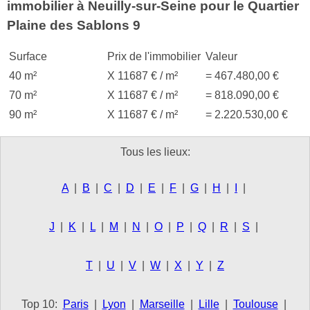
immobilier à Neuilly-sur-Seine pour le Quartier
Plaine des Sablons 9
Surface
Prix de l'immobilier
Valeur
40 m²
X 11687 € / m²
= 467.480,00 €
70 m²
X 11687 € / m²
= 818.090,00 €
90 m²
X 11687 € / m²
= 2.220.530,00 €
Tous les lieux:
A
|
B
|
C
|
D
|
E
|
F
|
G
|
H
|
I
|
J
|
K
|
L
|
M
|
N
|
O
|
P
|
Q
|
R
|
S
|
T
|
U
|
V
|
W
|
X
|
Y
|
Z
Top 10:
Paris
|
Lyon
|
Marseille
|
Lille
|
Toulouse
|